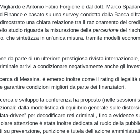
o Migliardo e Antonio Fabio Forgione e dal dott. Marco Spadaro
 Finance e basato su una survey condotta dalla Banca d’Itali
imostrato una chiara relazione tra il razionamento del credi
ello studio riguarda la misurazione della
percezione
del risch
o, che sintetizza in un’unica misura, tramite modelli econome
one da parte di un ulteriore prestigiosa rivista internazional
iminale arrivi a condizionare negativamente anche gli invest
 ricerca di Messina, è emerso inoltre come il rating di legal
e garantire condizioni migliori da parte dei finanziatori.
e ricerca e sviluppo la conferenza ha proposto (nelle sessio
uzionali: dalla modellistica di equilibrio generale sulle distor
“data-driven” per decodificare reti criminali, fino a evidenze
colare attenzione è stata inoltre dedicata al ruolo della pubb
ati su prevenzione, punizione e tutela dell’azione amministrat