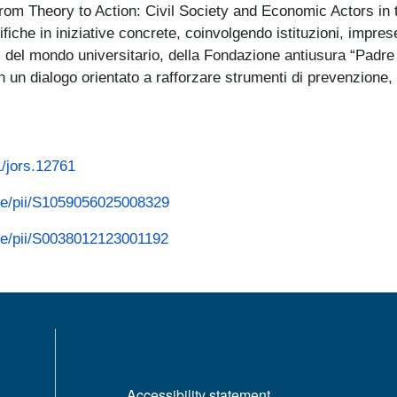
From Theory to Action: Civil Society and Economic Actors in t
ifiche in iniziative concrete, coinvolgendo istituzioni, impres
ti del mondo universitario, della Fondazione antiusura “Padre 
n dialogo orientato a rafforzare strumenti di prevenzione, cu
1/jors.12761
cle/pii/S1059056025008329
cle/pii/S0038012123001192
MENÙ FOOTER 1
Accessibility statement