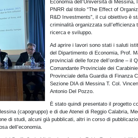
Economia dell’Università di Messina, 
PNRR dal titolo “The Effect of Organi
R&D Investments”, il cui obiettivo è st
criminalità organizzata sull’efficienza 
ricerca e sviluppo.
Ad aprire i lavori sono stati i saluti is
del Dipartimento di Economia, Prof. Mau
provinciali delle forze dell’ordine – i
Comandante Provinciale dei Carabinier
Provinciale della Guardia di Finanza C
Sezione DIA di Messina T. Col. Vincenz
Antonio Del Pozzo.
È stato quindi presentato il progetto c
essina (capogruppo) e di due Atenei di Reggio Calabria, Medi
one di studi, alcuni già pubblicati, altri in corso di pubblica
iosa dell’economia.