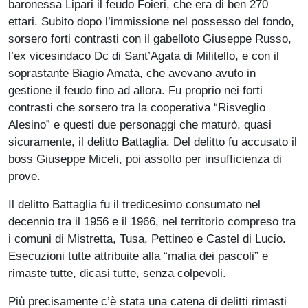
baronessa Lipari il feudo Foieri, che era di ben 270
ettari. Subito dopo l’immissione nel possesso del fondo,
sorsero forti contrasti con il gabelloto Giuseppe Russo,
l’ex vicesindaco Dc di Sant’Agata di Militello, e con il
soprastante Biagio Amata, che avevano avuto in
gestione il feudo fino ad allora. Fu proprio nei forti
contrasti che sorsero tra la cooperativa “Risveglio
Alesino” e questi due personaggi che maturò, quasi
sicuramente, il delitto Battaglia. Del delitto fu accusato il
boss Giuseppe Miceli, poi assolto per insufficienza di
prove.
Il delitto Battaglia fu il tredicesimo consumato nel
decennio tra il 1956 e il 1966, nel territorio compreso tra
i comuni di Mistretta, Tusa, Pettineo e Castel di Lucio.
Esecuzioni tutte attribuite alla “mafia dei pascoli” e
rimaste tutte, dicasi tutte, senza colpevoli.
Più precisamente c’è stata una catena di delitti rimasti