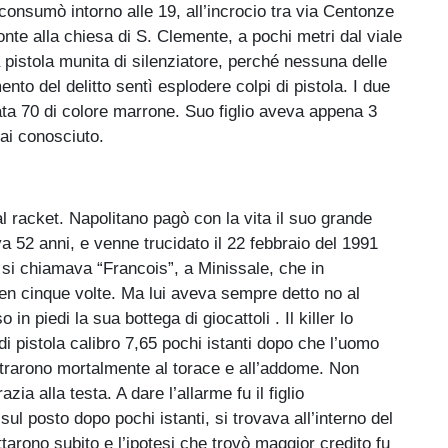
i consumò intorno alle 19, all’incrocio tra via Centonze
fronte alla chiesa di S. Clemente, a pochi metri dal viale
 pistola munita di silenziatore, perché nessuna delle
to del delitto sentì esplodere colpi di pistola. I due
ta 70 di colore marrone. Suo figlio aveva appena 3
mai conosciuto.
al racket. Napolitano pagò con la vita il suo grande
va 52 anni, e venne trucidato il 22 febbraio del 1991
 si chiamava “Francois”, a Minissale, che in
en cinque volte. Ma lui aveva sempre detto no al
 piedi la sua bottega di giocattoli . Il killer lo
di pistola calibro 7,65 pochi istanti dopo che l’uomo
entrarono mortalmente al torace e all’addome. Non
zia alla testa. A dare l’allarme fu il figlio
ul posto dopo pochi istanti, si trovava all’interno del
arono subito e l’ipotesi che trovò maggior credito fu