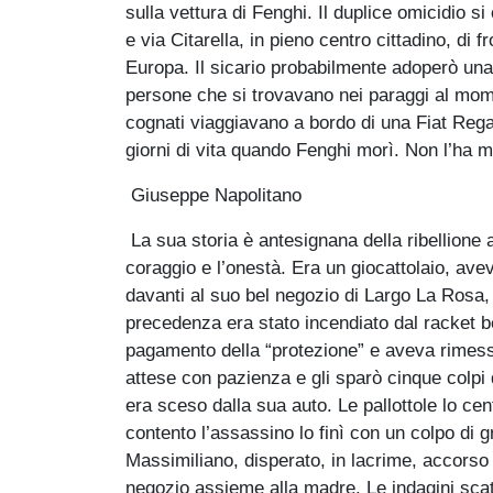
sulla vettura di Fenghi. Il duplice omicidio s
e via Citarella, in pieno centro cittadino, di 
Europa. Il sicario probabilmente adoperò una
persone che si trovavano nei paraggi al momen
cognati viaggiavano a bordo di una Fiat Rega
giorni di vita quando Fenghi morì. Non l’ha 
Giuseppe Napolitano
La sua storia è antesignana della ribellione 
coraggio e l’onestà. Era un giocattolaio, ave
davanti al suo bel negozio di Largo La Rosa,
precedenza era stato incendiato dal racket b
pagamento della “protezione” e aveva rimesso in
attese con pazienza e gli sparò cinque colpi 
era sceso dalla sua auto. Le pallottole lo c
contento l’assassino lo finì con un colpo di gra
Massimiliano, disperato, in lacrime, accorso s
negozio assieme alla madre. Le indagini scatt