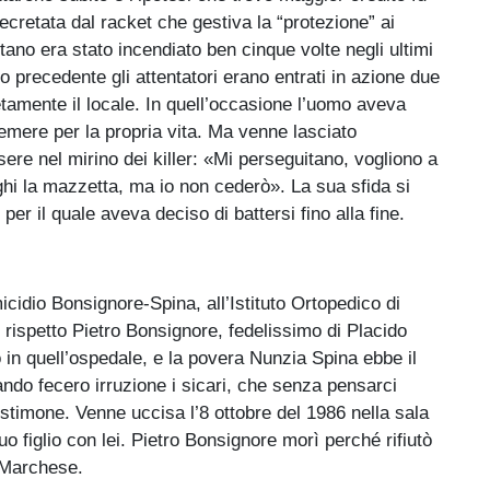
ecretata dal racket che gestiva la “protezione” ai
tano era stato incendiato ben cinque volte negli ultimi
o precedente gli attentatori erano entrati in azione due
tamente il locale. In quell’occasione l’uomo aveva
 temere per la propria vita. Ma venne lasciato
e nel mirino dei killer: «Mi perseguitano, vogliono a
paghi la mazzetta, ma io non cederò». La sua sfida si
er il quale aveva deciso di battersi fino alla fine.
cidio Bonsignore-Spina, all’Istituto Ortopedico di
i rispetto Pietro Bonsignore, fedelissimo di Placido
 in quell’ospedale, e la povera Nunzia Spina ebbe il
uando fecero irruzione i sicari, che senza pensarci
stimone. Venne uccisa l’8 ottobre del 1986 nella sala
o figlio con lei. Pietro Bonsignore morì perché rifiutò
e Marchese.