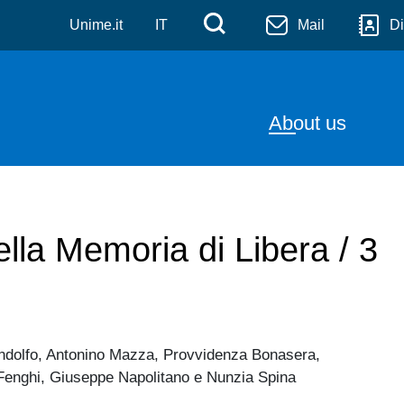
Skip to main content
Menù di servizi
Cerca
Unime.it
IT
Mail
Di
Navigazion
About us
ella Memoria di Libera / 3
Pandolfo, Antonino Mazza, Provvidenza Bonasera,
 Fenghi, Giuseppe Napolitano e Nunzia Spina