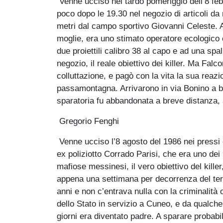
Venne ucciso nel tardo pomeriggio dell’8 feb
poco dopo le 19.30 nel negozio di articoli da
metri dal campo sportivo Giovanni Celeste. 
moglie, era uno stimato operatore ecologico c
due proiettili calibro 38 al capo e ad una spal
negozio, il reale obiettivo dei killer. Ma Fal
colluttazione, e pagò con la vita la sua reazi
passamontagna. Arrivarono in via Bonino a bo
sparatoria fu abbandonata a breve distanza, a
Gregorio Fenghi
Venne ucciso l’8 agosto del 1986 nei pressi
ex poliziotto Corrado Parisi, che era uno de
mafiose messinesi, il vero obiettivo del killer
appena una settimana per decorrenza del ter
anni e non c’entrava nulla con la criminalità
dello Stato in servizio a Cuneo, e da qualche
giorni era diventato padre. A sparare probabil