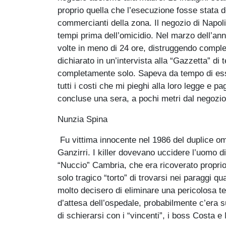
proprio quella che l’esecuzione fosse stata d
commercianti della zona. Il negozio di Napoli
tempi prima dell’omicidio. Nel marzo dell’ann
volte in meno di 24 ore, distruggendo comple
dichiarato in un’intervista alla “Gazzetta” di
completamente solo. Sapeva da tempo di esser
tutti i costi che mi pieghi alla loro legge e 
concluse una sera, a pochi metri dal negozio p
Nunzia Spina
Fu vittima innocente nel 1986 del duplice omi
Ganzirri. I killer dovevano uccidere l’uomo d
“Nuccio” Cambria, che era ricoverato proprio
solo tragico “torto” di trovarsi nei paraggi q
molto decisero di eliminare una pericolosa te
d’attesa dell’ospedale, probabilmente c’era su
di schierarsi con i “vincenti”, i boss Costa 