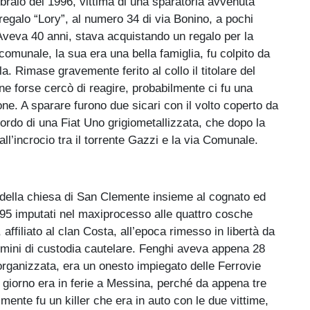
braio del 1996, vittima di una sparatoria avvenuta
 regalo “Lory”, al numero 34 di via Bonino, a pochi
Aveva 40 anni, stava acquistando un regalo per la
omunale, la sua era una bella famiglia, fu colpito da
la. Rimase gravemente ferito al collo il titolare del
cone forse cercò di reagire, probabilmente ci fu una
one. A sparare furono due sicari con il volto coperto da
rdo di una Fiat Uno grigiometallizzata, che dopo la
ll’incrocio tra il torrente Gazzi e la via Comunale.
 della chiesa di San Clemente insieme al cognato ed
i 95 imputati nel maxiprocesso alle quattro cosche
, affiliato al clan Costa, all’epoca rimesso in libertà da
mini di custodia cautelare. Fenghi aveva appena 28
 organizzata, era un onesto impiegato delle Ferrovie
 giorno era in ferie a Messina, perché da appena tre
mente fu un killer che era in auto con le due vittime,