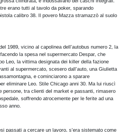
grossa cilindrata, e indossavano dei caschi integrali.
re erano tutti al tavolo da poker, sparando
pistola calibro 38. Il povero Mazza stramazzò al suolo
.
o del 1989, vicino al capolinea dell’autobus numero 2, la
facendo la spesa nel supermercato Despar, che
 Leo, la vittima designata dei killer della fazione
anti al supermercato, scesero dall’auto, una Giulietta
a passamontagna, e cominciarono a sparare
r eliminare Leo. Stile Chicago anni 30. Ma lui riuscì
 persone, tra clienti del market e passanti, rimasero
 ospedale, soffrendo atrocemente per le ferite ad una
esso anno.
si passati a cercare un lavoro, s’era sistemato come