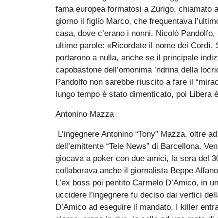
fama europea formatosi a Zurigo, chiamato a
giorno il figlio Marco, che frequentava l’ulti
casa, dove c’erano i nonni. Nicolò Pandolfo, a
ultime parole: «Ricordate il nome dei Cordì. S
portarono a nulla, anche se il principale indi
capobastone dell’omonima ’ndrina della locr
Pandolfo non sarebbe riuscito a fare il “miraco
lungo tempo è stato dimenticato, poi Libera è
Antonino Mazza
L’ingegnere Antonino “Tony” Mazza, oltre ad 
dell’emittente “Tele News” di Barcellona. Ve
giocava a poker con due amici, la sera del 30
collaborava anche il giornalista Beppe Alfano
L’ex boss poi pentito Carmelo D’Amico, in un
uccidere l’ingegnere fu deciso dai vertici del
D’Amico ad eseguire il mandato. I killer ent