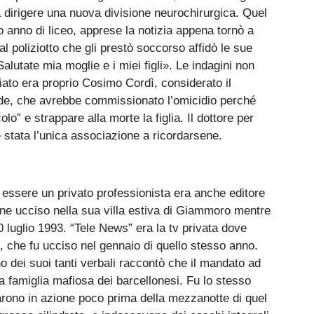
 dirigere una nuova divisione neurochirurgica. Quel
mo anno di liceo, apprese la notizia appena tornò a
l poliziotto che gli prestò soccorso affidò le sue
alutate mia moglie e i miei figli». Le indagini non
ziato era proprio Cosimo Cordì, considerato il
ide, che avrebbe commissionato l’omicidio perché
lo” e strappare alla morte la figlia. Il dottore per
 stata l’unica associazione a ricordarsene.
essere un privato professionista era anche editore
nne ucciso nella sua villa estiva di Giammoro mentre
 luglio 1993. “Tele News” era la tv privata dove
, che fu ucciso nel gennaio di quello stesso anno.
o dei suoi tanti verbali raccontò che il mandato ad
la famiglia mafiosa dei barcellonesi. Fu lo stesso
rarono in azione poco prima della mezzanotte di quel