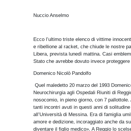
Nuccio Anselmo
Ecco l’ultimo triste elenco di vittime innocent
e ribellione al racket, che chiude le nostre 
Libera, prevista lunedì mattina. Casi emblem
Stato che avrebbe dovuto invece proteggere ch
Domenico Nicolò Pandolfo
Quel maledetto 20 marzo del 1993 Domenico
Neurochirurgia agli Ospedali Riuniti di Reggi
nosocomio, in pieno giorno, con 7 pallottole.
tanti incontri avuti in questi anni di solitudi
all’Università di Messina. Era di famiglia umil
amore e dedizione, incoraggiato anche da suo
diventare il figlio medico». A Reggio lo scel