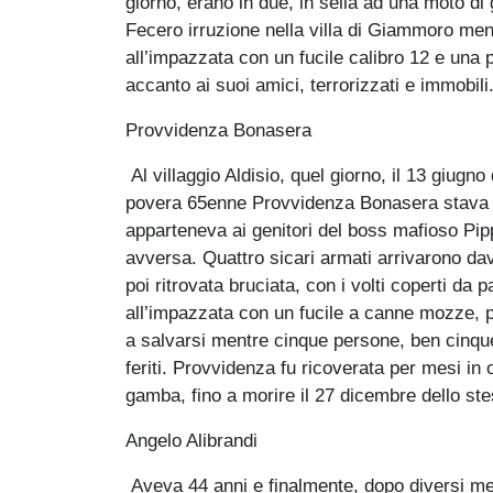
giorno, erano in due, in sella ad una moto di 
Fecero irruzione nella villa di Giammoro ment
all’impazzata con un fucile calibro 12 e una 
accanto ai suoi amici, terrorizzati e immobili
Provvidenza Bonasera
Al villaggio Aldisio, quel giorno, il 13 giugn
povera 65enne Provvidenza Bonasera stava 
apparteneva ai genitori del boss mafioso Pippo
avversa. Quattro sicari armati arrivarono dav
poi ritrovata bruciata, con i volti coperti d
all’impazzata con un fucile a canne mozze, pe
a salvarsi mentre cinque persone, ben cinque
feriti. Provvidenza fu ricoverata per mesi in
gamba, fino a morire il 27 dicembre dello st
Angelo Alibrandi
Aveva 44 anni e finalmente, dopo diversi me