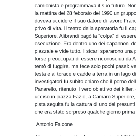
camionista e programmava il suo futuro. Non
la mattina del 28 febbraio del 1990 un gruppo 
doveva uccidere il suo datore di lavoro Fran
privo di vita. Il teatro della sparatoria fu il
Superiore. Alibrandi pagò la “colpa” di esse
esecuzione. Era dentro uno dei capannoni dell
piazzale e vide tutto. I sicari spararono una 
forse preoccupati di essere riconosciuti da Al
tentò di fuggire, ma fece solo pochi passi: ve
testa e al torace e cadde a terra in un lago d
investigatori fu subito chiaro che il perno del
Panarello, ritenuto il vero obiettivo dei kille
ucciso in piazza Fazio, a Camaro Superiore,
pista seguita fu la cattura di uno dei presunt
che era stato sorpreso qualche giorno prima a
Antonio Falcone