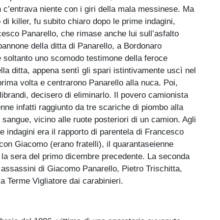
 c’entrava niente con i giri della mala messinese. Ma
di killer, fu subito chiaro dopo le prime indagini,
cesco Panarello, che rimase anche lui sull’asfalto
 capannone della ditta di Panarello, a Bordonaro
re soltanto uno scomodo testimone della feroce
a ditta, appena sentì gli spari istintivamente uscì nel
prima volta e centrarono Panarello alla nuca. Poi,
ibrandi, decisero di eliminarlo. Il povero camionista
nne infatti raggiunto da tre scariche di piombo alla
i sangue, vicino alle ruote posteriori di un camion. Agli
le indagini era il rapporto di parentela di Francesco
r, con Giacomo (erano fratelli), il quarantaseienne
 la sera del primo dicembre precedente. La seconda
i assassini di Giacomo Panarello, Pietro Trischitta,
 Terme Vigliatore dai carabinieri.